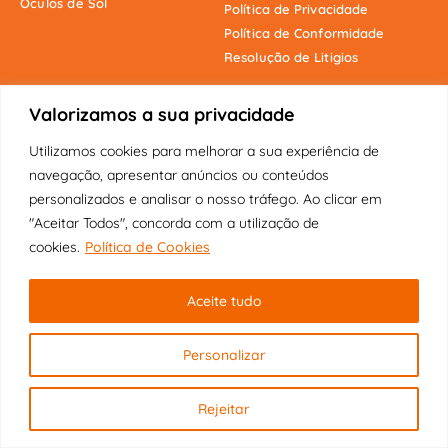
Óculos de Sol
Política de Privacidade
Política de Conformidade
Resolução de Litigios
Valorizamos a sua privacidade
Onde estamos
Utilizamos cookies para melhorar a sua experiência de
navegação, apresentar anúncios ou conteúdos
personalizados e analisar o nosso tráfego. Ao clicar em
"Aceitar Todos", concorda com a utilização de
cookies.
Política de Cookies
Copyright © 2025 Fábrica dos Óculos
Original | Visão Pioneira Lda | Todos
Aceite tudo
os direitos reservados.
Personalizar
Rejeitar