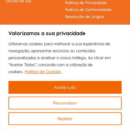
Óculos de Sol
Política de Privacidade
Política de Conformidade
Resolução de Litigios
Valorizamos a sua privacidade
Onde estamos
Utilizamos cookies para melhorar a sua experiência de
navegação, apresentar anúncios ou conteúdos
personalizados e analisar o nosso tráfego. Ao clicar em
"Aceitar Todos", concorda com a utilização de
cookies.
Política de Cookies
Copyright © 2025 Fábrica dos Óculos
Original | Visão Pioneira Lda | Todos
Aceite tudo
os direitos reservados.
Personalizar
Rejeitar