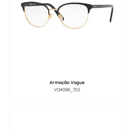
Armação Vogue
VO4088_352