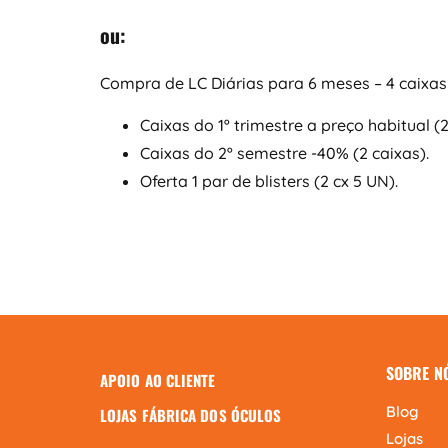
ou:
Compra de LC Diárias para 6 meses – 4 caixas 
Caixas do 1º trimestre a preço habitual (2
Caixas do 2º semestre -40% (2 caixas).
Oferta 1 par de blisters (2 cx 5 UN).
SOBRE N
APOIO AO CLIENTE
Blog
LOJAS FÁBRICA DOS ÓCULOS
Lojas