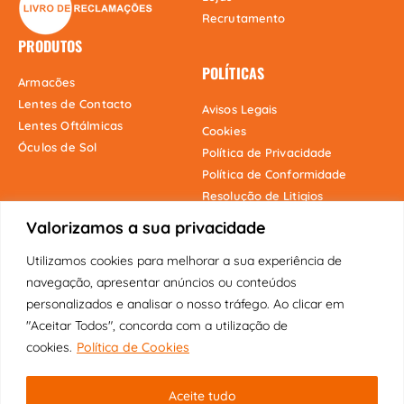
Recrutamento
PRODUTOS
POLÍTICAS
Armacões
Lentes de Contacto
Avisos Legais
Lentes Oftálmicas
Cookies
Óculos de Sol
Política de Privacidade
Política de Conformidade
Resolução de Litigios
Valorizamos a sua privacidade
Utilizamos cookies para melhorar a sua experiência de
Onde estamos
navegação, apresentar anúncios ou conteúdos
personalizados e analisar o nosso tráfego. Ao clicar em
"Aceitar Todos", concorda com a utilização de
cookies.
Política de Cookies
Copyright © 2025 Fábrica dos Óculos
Aceite tudo
Original | Visão Pioneira Lda | Todos