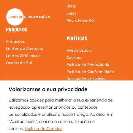
Blog
Lojas
Recrutamento
PRODUTOS
POLÍTICAS
Armacões
Lentes de Contacto
Avisos Legais
Lentes Oftálmicas
Cookies
Óculos de Sol
Política de Privacidade
Política de Conformidade
Resolução de Litigios
Valorizamos a sua privacidade
Utilizamos cookies para melhorar a sua experiência de
Onde estamos
navegação, apresentar anúncios ou conteúdos
personalizados e analisar o nosso tráfego. Ao clicar em
"Aceitar Todos", concorda com a utilização de
cookies.
Política de Cookies