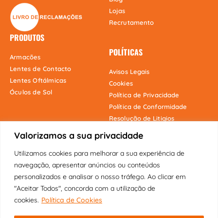
Lojas
Recrutamento
PRODUTOS
POLÍTICAS
Armacões
Lentes de Contacto
Avisos Legais
Lentes Oftálmicas
Cookies
Óculos de Sol
Política de Privacidade
Política de Conformidade
Resolução de Litigios
Valorizamos a sua privacidade
Utilizamos cookies para melhorar a sua experiência de
Onde estamos
navegação, apresentar anúncios ou conteúdos
personalizados e analisar o nosso tráfego. Ao clicar em
"Aceitar Todos", concorda com a utilização de
cookies.
Política de Cookies