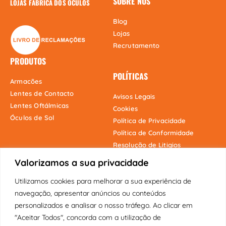
SOBRE NÓS
LOJAS FÁBRICA DOS ÓCULOS
Blog
Lojas
Recrutamento
PRODUTOS
POLÍTICAS
Armacões
Lentes de Contacto
Avisos Legais
Lentes Oftálmicas
Cookies
Óculos de Sol
Política de Privacidade
Política de Conformidade
Resolução de Litigios
Valorizamos a sua privacidade
Utilizamos cookies para melhorar a sua experiência de
Onde estamos
navegação, apresentar anúncios ou conteúdos
personalizados e analisar o nosso tráfego. Ao clicar em
"Aceitar Todos", concorda com a utilização de