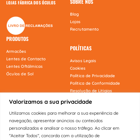
SOBRE NÓS
LOJAS FÁBRICA DOS ÓCULOS
Blog
Lojas
Recrutamento
PRODUTOS
POLÍTICAS
Armacões
Lentes de Contacto
Avisos Legais
Lentes Oftálmicas
Cookies
Óculos de Sol
Política de Privacidade
Política de Conformidade
Resolução de Litigios
Valorizamos a sua privacidade
Utilizamos cookies para melhorar a sua experiência de
Onde estamos
navegação, apresentar anúncios ou conteúdos
personalizados e analisar o nosso tráfego. Ao clicar em
"Aceitar Todos", concorda com a utilização de