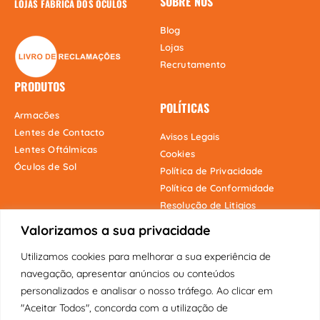
SOBRE NÓS
LOJAS FÁBRICA DOS ÓCULOS
Blog
Lojas
Recrutamento
PRODUTOS
POLÍTICAS
Armacões
Lentes de Contacto
Avisos Legais
Lentes Oftálmicas
Cookies
Óculos de Sol
Política de Privacidade
Política de Conformidade
Resolução de Litigios
Valorizamos a sua privacidade
Utilizamos cookies para melhorar a sua experiência de
Onde estamos
navegação, apresentar anúncios ou conteúdos
personalizados e analisar o nosso tráfego. Ao clicar em
"Aceitar Todos", concorda com a utilização de