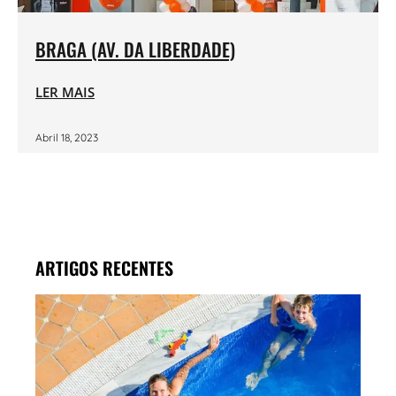
BRAGA (AV. DA LIBERDADE)
LER MAIS
Abril 18, 2023
ARTIGOS RECENTES
MAR
PISC
LENT
CON
OS
CUI