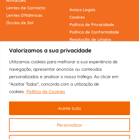
Armacões
Lentes de Contacto
Avisos Legais
Lentes Oftálmicas
Cookies
Óculos de Sol
Política de Privacidade
Política de Conformidade
Resolução de Litigios
Valorizamos a sua privacidade
Utilizamos cookies para melhorar a sua experiência de
Onde estamos
navegação, apresentar anúncios ou conteúdos
personalizados e analisar o nosso tráfego. Ao clicar em
"Aceitar Todos", concorda com a utilização de
cookies.
Política de Cookies
Copyright © 2025 Fábrica dos Óculos
Aceite tudo
Original | Visão Pioneira Lda | Todos
os direitos reservados.
Personalizar