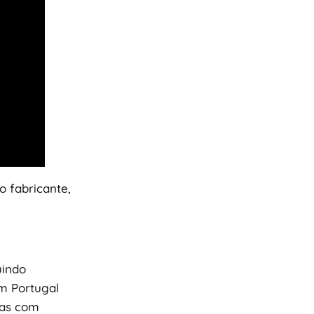
o fabricante,
uindo
m Portugal
sas com