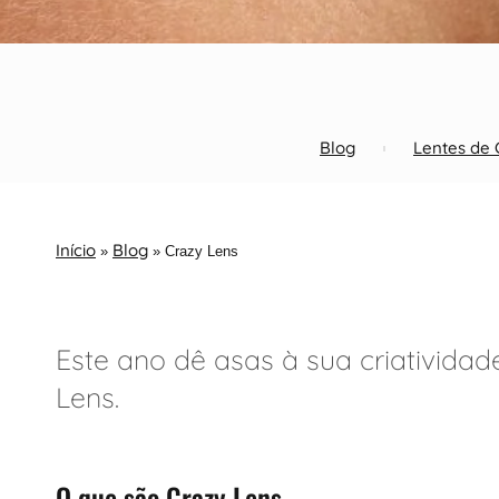
Blog
Lentes de 
Início
Blog
»
»
Crazy Lens
Este ano dê asas à sua criatividad
Lens.
O que são Crazy Lens