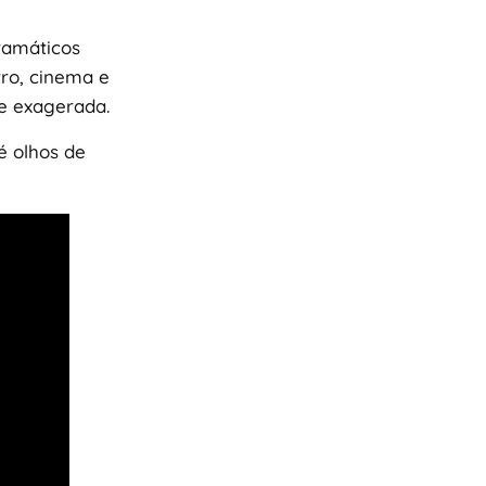
dramáticos
tro, cinema e
 e exagerada.
é olhos de