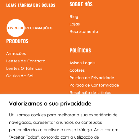
SOBRE NÓS
LOJAS FÁBRICA DOS ÓCULOS
Blog
Lojas
Recrutamento
PRODUTOS
POLÍTICAS
Armacões
Lentes de Contacto
Avisos Legais
Lentes Oftálmicas
Cookies
Óculos de Sol
Política de Privacidade
Política de Conformidade
Resolução de Litigios
Valorizamos a sua privacidade
Utilizamos cookies para melhorar a sua experiência de
Onde estamos
navegação, apresentar anúncios ou conteúdos
personalizados e analisar o nosso tráfego. Ao clicar em
"Aceitar Todos", concorda com a utilização de