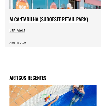
ALCANTARILHA (SUDOESTE RETAIL PARK)
LER MAIS
Abril 18, 2023
ARTIGOS RECENTES
MAR
PISC
LENT
CON
OS