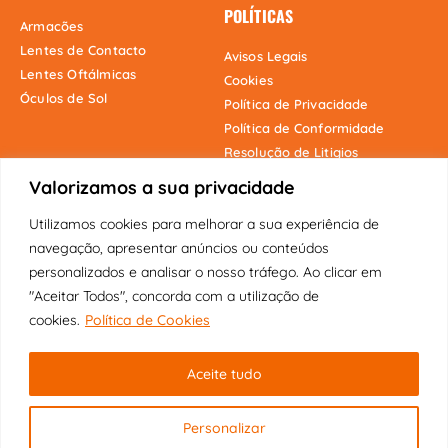
POLÍTICAS
Armacões
Lentes de Contacto
Avisos Legais
Lentes Oftálmicas
Cookies
Óculos de Sol
Política de Privacidade
Política de Conformidade
Resolução de Litigios
Valorizamos a sua privacidade
Utilizamos cookies para melhorar a sua experiência de
Onde estamos
navegação, apresentar anúncios ou conteúdos
personalizados e analisar o nosso tráfego. Ao clicar em
"Aceitar Todos", concorda com a utilização de
cookies.
Política de Cookies
Copyright © 2025 Fábrica dos Óculos
Aceite tudo
Original | Visão Pioneira Lda | Todos
os direitos reservados.
Personalizar