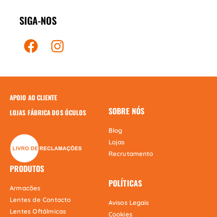
SIGA-NOS
APOIO AO CLIENTE
SOBRE NÓS
LOJAS FÁBRICA DOS ÓCULOS
Blog
Lojas
Recrutamento
PRODUTOS
POLÍTICAS
Armacões
Lentes de Contacto
Avisos Legais
Lentes Oftálmicas
Cookies