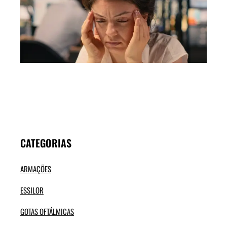
DO 
AS
CAU
POD
EST
NOS
OLH
NÃO
APE
NO
CAN
CATEGORIAS
ARMAÇÕES
ESSILOR
GOTAS OFTÁLMICAS