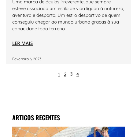
Uma marca de óculos irreverente, que sempre
esteve associada um estilo de vida ligado à natureza,
aventura e desporto. Um estilo desportivo de quem
conseguiu chegar ao mundo urbano graças à sua
capacidade todo terreno.
LER MAIS
Fevereiro 6, 2023
3
1
2
4
ARTIGOS RECENTES
MAR
PISC