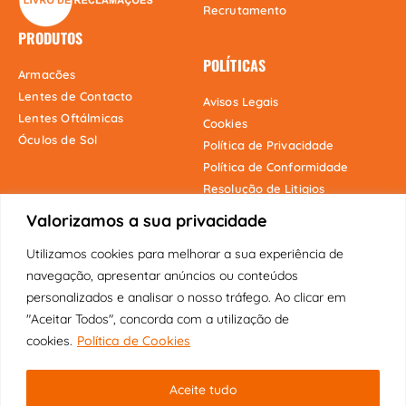
Recrutamento
PRODUTOS
POLÍTICAS
Armacões
Lentes de Contacto
Avisos Legais
Lentes Oftálmicas
Cookies
Óculos de Sol
Política de Privacidade
Política de Conformidade
Resolução de Litigios
Valorizamos a sua privacidade
Utilizamos cookies para melhorar a sua experiência de
Onde estamos
navegação, apresentar anúncios ou conteúdos
personalizados e analisar o nosso tráfego. Ao clicar em
"Aceitar Todos", concorda com a utilização de
cookies.
Política de Cookies
Copyright © 2025 Fábrica dos Óculos
Aceite tudo
Original | Visão Pioneira Lda | Todos