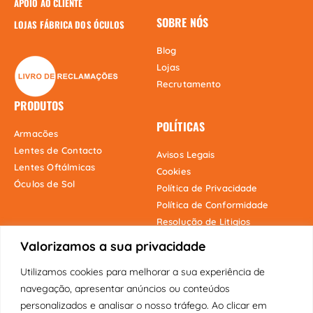
APOIO AO CLIENTE
SOBRE NÓS
LOJAS FÁBRICA DOS ÓCULOS
Blog
Lojas
Recrutamento
PRODUTOS
POLÍTICAS
Armacões
Lentes de Contacto
Avisos Legais
Lentes Oftálmicas
Cookies
Óculos de Sol
Política de Privacidade
Política de Conformidade
Resolução de Litigios
Valorizamos a sua privacidade
Utilizamos cookies para melhorar a sua experiência de
Onde estamos
navegação, apresentar anúncios ou conteúdos
personalizados e analisar o nosso tráfego. Ao clicar em