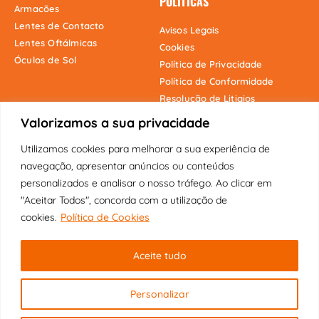
POLÍTICAS
Armacões
Lentes de Contacto
Avisos Legais
Lentes Oftálmicas
Cookies
Óculos de Sol
Política de Privacidade
Política de Conformidade
Resolução de Litigios
Valorizamos a sua privacidade
Utilizamos cookies para melhorar a sua experiência de
Onde estamos
navegação, apresentar anúncios ou conteúdos
personalizados e analisar o nosso tráfego. Ao clicar em
"Aceitar Todos", concorda com a utilização de
cookies.
Política de Cookies
Copyright © 2025 Fábrica dos Óculos
Aceite tudo
Original | Visão Pioneira Lda | Todos
os direitos reservados.
Personalizar