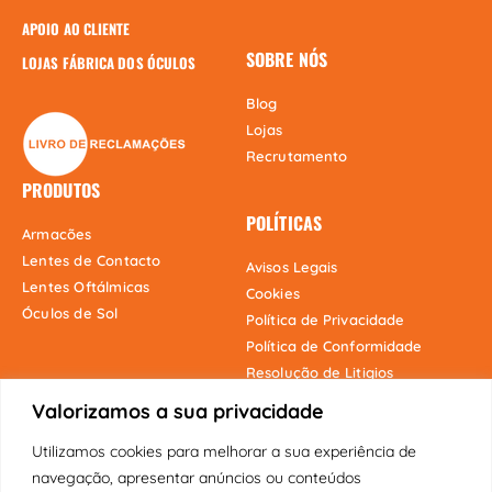
APOIO AO CLIENTE
SOBRE NÓS
LOJAS FÁBRICA DOS ÓCULOS
Blog
Lojas
Recrutamento
PRODUTOS
POLÍTICAS
Armacões
Lentes de Contacto
Avisos Legais
Lentes Oftálmicas
Cookies
Óculos de Sol
Política de Privacidade
Política de Conformidade
Resolução de Litigios
Valorizamos a sua privacidade
Utilizamos cookies para melhorar a sua experiência de
Onde estamos
navegação, apresentar anúncios ou conteúdos