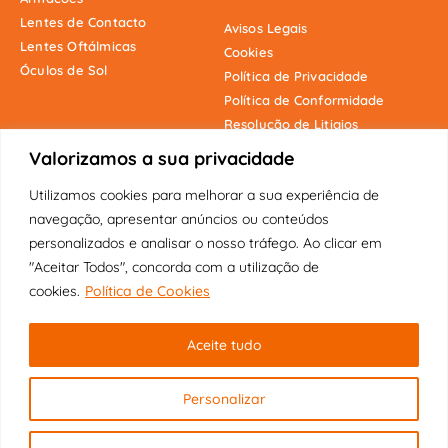
Lentes de Contacto
Avisos Legais
Lentes Oftálmicas
Cookies
Óculos de Sol
Política de Privacidade
Política de Conformidade
Resolução de Litigios
Valorizamos a sua privacidade
Utilizamos cookies para melhorar a sua experiência de
Onde estamos
navegação, apresentar anúncios ou conteúdos
personalizados e analisar o nosso tráfego. Ao clicar em
"Aceitar Todos", concorda com a utilização de
cookies.
Política de Cookies
Copyright © 2025 Fábrica dos Óculos
Aceite tudo
Original | Visão Pioneira Lda | Todos
os direitos reservados.
Personalizar