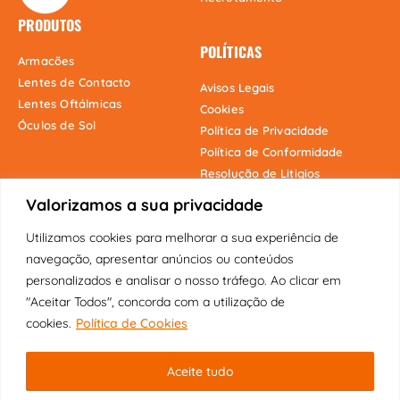
PRODUTOS
POLÍTICAS
Armacões
Lentes de Contacto
Avisos Legais
Lentes Oftálmicas
Cookies
Óculos de Sol
Política de Privacidade
Política de Conformidade
Resolução de Litigios
Valorizamos a sua privacidade
Utilizamos cookies para melhorar a sua experiência de
Onde estamos
navegação, apresentar anúncios ou conteúdos
personalizados e analisar o nosso tráfego. Ao clicar em
"Aceitar Todos", concorda com a utilização de
cookies.
Política de Cookies
Copyright © 2025 Fábrica dos Óculos
Aceite tudo
Original | Visão Pioneira Lda | Todos
os direitos reservados.