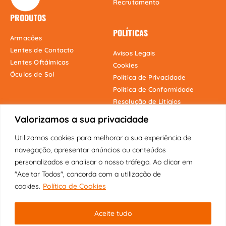
Recrutamento
PRODUTOS
POLÍTICAS
Armacões
Lentes de Contacto
Avisos Legais
Lentes Oftálmicas
Cookies
Óculos de Sol
Política de Privacidade
Política de Conformidade
Resolução de Litigios
Valorizamos a sua privacidade
Utilizamos cookies para melhorar a sua experiência de
Onde estamos
navegação, apresentar anúncios ou conteúdos
personalizados e analisar o nosso tráfego. Ao clicar em
"Aceitar Todos", concorda com a utilização de
cookies.
Política de Cookies
Copyright © 2025 Fábrica dos Óculos
Aceite tudo
Original | Visão Pioneira Lda | Todos
os direitos reservados.