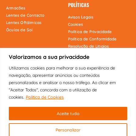
POLÍTICAS
Armacões
Lentes de Contacto
Avisos Legais
Lentes Oftálmicas
Cookies
Óculos de Sol
Política de Privacidade
Política de Conformidade
Resolução de Litigios
Valorizamos a sua privacidade
Utilizamos cookies para melhorar a sua experiência de
Onde estamos
navegação, apresentar anúncios ou conteúdos
personalizados e analisar o nosso tráfego. Ao clicar em
"Aceitar Todos", concorda com a utilização de
cookies.
Política de Cookies
Copyright © 2025 Fábrica dos Óculos
Aceite tudo
Original | Visão Pioneira Lda | Todos
os direitos reservados.
Personalizar