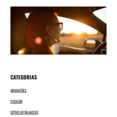
LENT
POL
OU 
COM
ESC
OS
MEL
ÓCU
SOL
VER
CATEGORIAS
ARMAÇÕES
ESSILOR
GOTAS OFTÁLMICAS