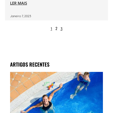
LER MAIS
Janeiro 7, 2023
2
1
3
ARTIGOS RECENTES
MAR
PISC
LENT
CON
OS
CUI
QUE
PRO
OS 