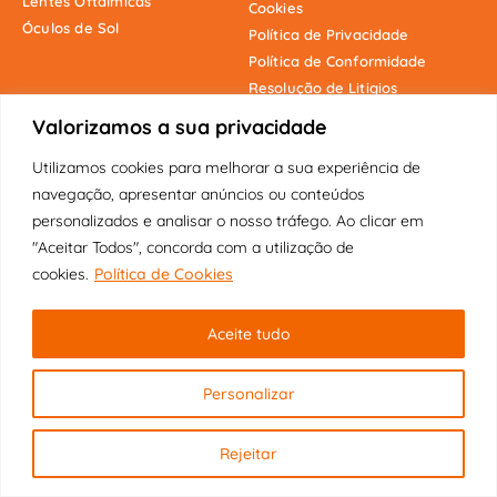
Lentes Oftálmicas
Cookies
Óculos de Sol
Política de Privacidade
Política de Conformidade
Resolução de Litigios
Valorizamos a sua privacidade
Utilizamos cookies para melhorar a sua experiência de
Onde estamos
navegação, apresentar anúncios ou conteúdos
personalizados e analisar o nosso tráfego. Ao clicar em
"Aceitar Todos", concorda com a utilização de
cookies.
Política de Cookies
Copyright © 2025 Fábrica dos Óculos
Aceite tudo
Original | Visão Pioneira Lda | Todos
os direitos reservados.
Personalizar
Rejeitar