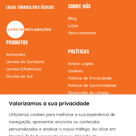
SOBRE NÓS
LOJAS FÁBRICA DOS ÓCULOS
Blog
Lojas
Recrutamento
PRODUTOS
POLÍTICAS
Armacões
Lentes de Contacto
Avisos Legais
Lentes Oftálmicas
Cookies
Óculos de Sol
Política de Privacidade
Política de Conformidade
Resolução de Litigios
Valorizamos a sua privacidade
Utilizamos cookies para melhorar a sua experiência de
Onde estamos
navegação, apresentar anúncios ou conteúdos
personalizados e analisar o nosso tráfego. Ao clicar em